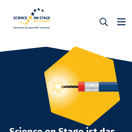
Startseite
Show n
Suche
Science on Stage ist das