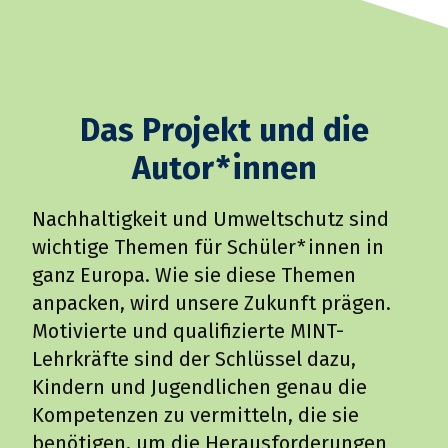
Das Projekt und die
Autor*innen
Nachhaltigkeit und Umweltschutz sind
wichtige Themen für Schüler*innen in
An Apple a Day Keeps the Climate
ganz Europa. Wie sie diese Themen
Okay
anpacken, wird unsere Zukunft prä­gen.
PRIMARSTUFE, SEKUNDARSTUFE
Motivierte und qualifizierte MINT-
Lehrkräfte sind der Schlüssel dazu,
GRUNDSCHULE, BIOLOGIE, GEOGRAPHIE,
Kindern und Jugendlichen genau die
ANDERE
Kompetenzen zu vermitteln, die sie
NACHHALTIGKEIT, LEBENSMITTEL
benötigen, um die Herausforderungen