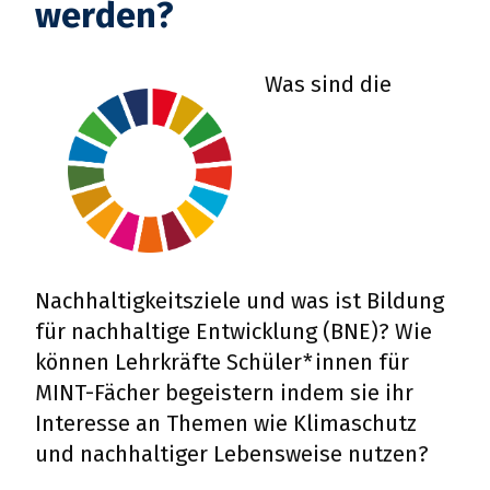
werden?
Smart Cities - Städte der Zukunft
Was sind die
SEKUNDARSTUFE
NATURWISSENSCHAFTEN, MATHEMATIK,
BIOLOGIE, INFORMATIK, TECHNIK
NACHHALTIGKEIT, SAUBERE STÄDTE,
TECHNOLOGIE, UMWELTSCHUTZ
Nachhaltigkeitsziele und was ist Bildung
für nachhaltige Entwicklung (BNE)? Wie
können Lehrkräfte Schüler*innen für
Wie sieht die Stadt der Zukunft aus?
MINT-Fächer begeistern indem sie ihr
Interesse an Themen wie Klimaschutz
und nachhaltiger Lebensweise nutzen?