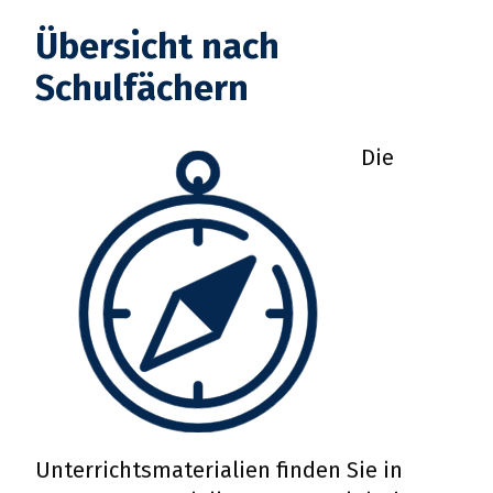
Übersicht nach
Schulfächern
Die
Die 3 Rs - Produkte der Zukunft
PRIMARSTUFE, SEKUNDARSTUFE
BIOLOGIE, CHEMIE, ANDERE
Unterrichtsmaterialien finden Sie in
NACHHALTIGKEIT,