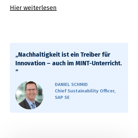
Hier weiterlesen
„Nachhaltigkeit ist ein Treiber für
Innovation – auch im MINT-Unterricht.
“
DANIEL SCHMID
CO2MUCH - Denke global, handle
Chief Sustainability Officer,
lokal
SAP SE
SEKUNDARSTUFE
PHYSIK, INFORMATIK, CHEMIE, TECHNIK
TREIBHAUSEFFEKT, NACHHALTIGKEIT,
KLIMAWISSENSCHAFTEN