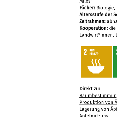
Miles
"
Fächer:
Biologie,
Altersstufe der 
Zeitrahmen:
abhän
Kooperation:
die
Landwirt*innen, 
Direkt zu:
Baumbestimmung 
Produktion von Ä
Lagerung von Äp
Apfelnutzung