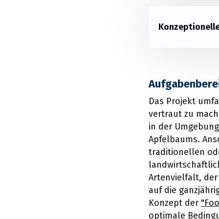
Konzeptionelle
Aufgabenberei
Das Projekt umfa
vertraut zu mach
in der Umgebung 
Apfelbaums. Ansc
traditionellen o
landwirtschaftli
Artenvielfalt, d
auf die ganzjähri
Konzept der
"Foo
optimale Bedingu