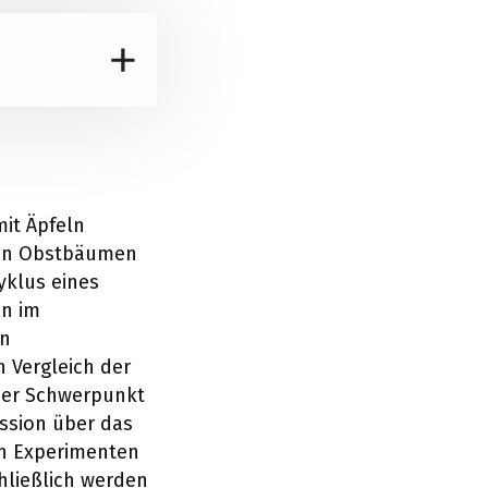
mit Äpfeln
 von Obstbäumen
yklus eines
ln im
en
 Vergleich der
der Schwerpunkt
ussion über das
in Experimenten
hließlich werden