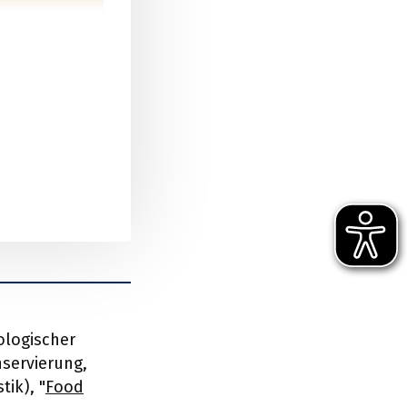
ologischer
nservierung,
ik), "
Food