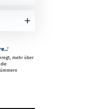
...'
anregt, mehr über
 die
e kümmern