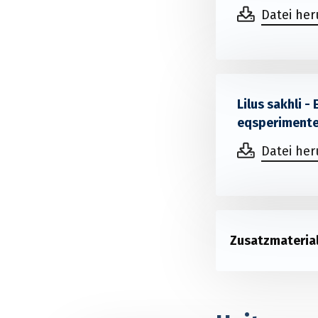
Datei he
Lilus sakhli 
eqsperiment
Datei he
Zusatzmateria