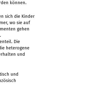
erden können.
 sich die Kinder
er, wo sie auf
rimenten gehen
.
nteil. Die
die heterogene
erhalten und
ttisch und
nzösisch