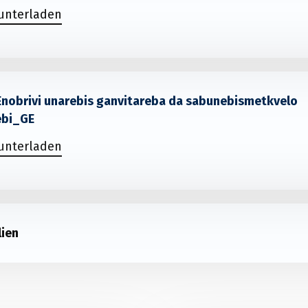
runterladen
- Enobrivi unarebis ganvitareba da sabunebismetkvelo
ebi_GE
runterladen
lien