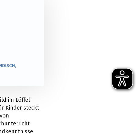
NDISCH,
ld im Löffel
r Kinder steckt
 von
chunterricht
undkenntnisse