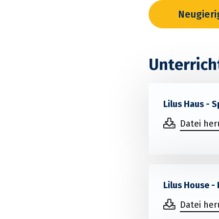
Neugieri
Unterrich
Lilus Haus -
Datei he
Lilus House -
Datei he