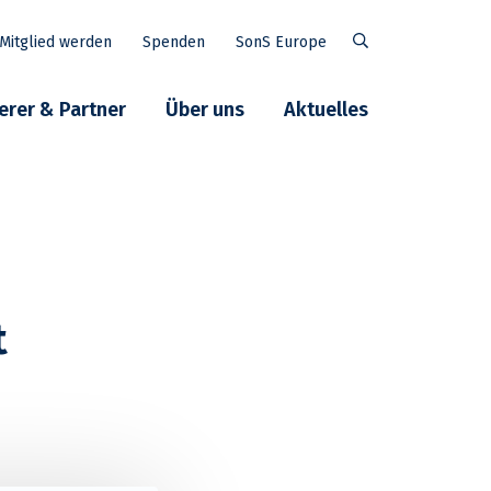
Mitglied werden
Spenden
SonS Europe
Suche
erer & Partner
Über uns
Aktuelles
t