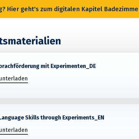
g? Hier geht's zum digitalen Kapitel Badezimm
tsmaterialien
 Sprachförderung mit Experimenten_DE
runterladen
 Language Skills through Experiments_EN
runterladen