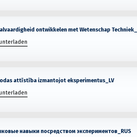
Taalvaardigheid ontwikkelen met Wetenschap Techniek
runterladen
alodas attīstība izmantojot eksperimentus_LV
runterladen
ыковые навыки посредством экспериментов_RUS