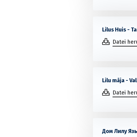
Lilus Huis - 
Datei he
Lilu māja - V
Datei he
Дом Лилу Яз