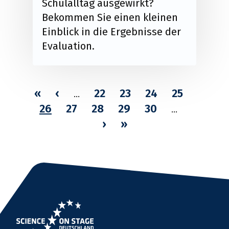
Schulalltag ausgewirkt?
Bekommen Sie einen kleinen
Einblick in die Ergebnisse der
Evaluation.
Page
Page
Page
Page
«
‹
22
23
24
25
…
Aktuelle
Page
Page
Page
Page
26
27
28
29
30
…
Seite
›
»