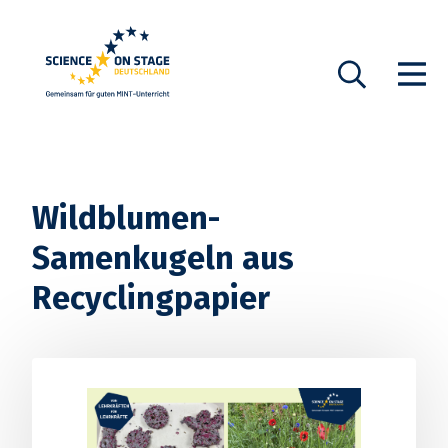
Startseite
Show n
Suche
Wildblumen-
Samenkugeln aus
Recyclingpapier