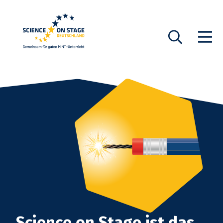
Startseite
Show n
Suche
Science on Stage ist das