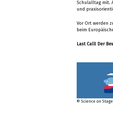
Schulalltag mit.
und praxisorient
Vor Ort
werden zu
beim Europäische
Last Call! Der B
© Science on Stag