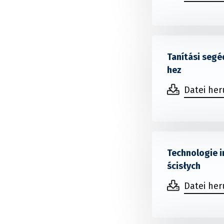
Tanítási seg
hez
Datei he
Technologie 
ścisłych
Datei he