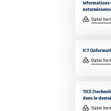
Informations
naturwissensc
Datei he
ICT (Informat
Datei he
TICE (technol
dans le domai
Datei he