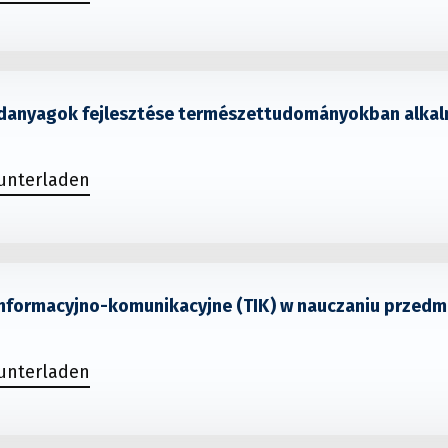
édanyagok fejlesztése természettudományokban alkal
runterladen
informacyjno-komunikacyjne (TIK) w nauczaniu przed
runterladen