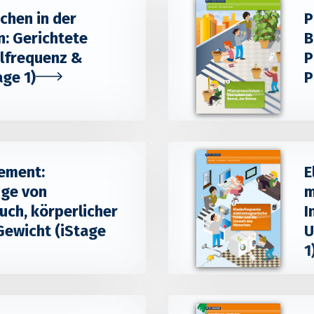
chen in der
P
n: Gerichtete
B
elfrequenz &
P
age 1)
P
ement:
E
ge von
m
uch, körperlicher
I
Gewicht (iStage
U
1