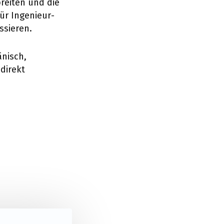
breiten und die
ür Ingenieur-
ssieren.
änisch,
direkt