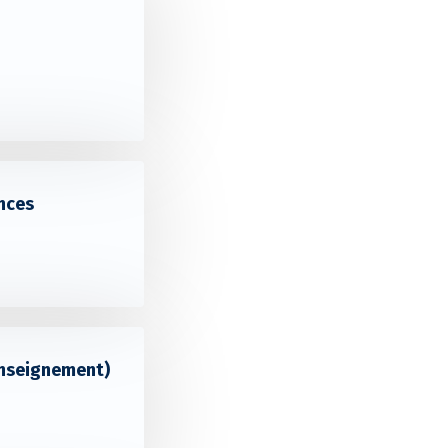
nces
enseignement)