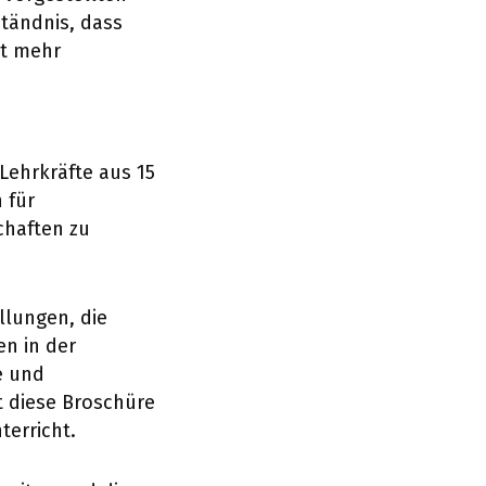
ständnis, dass
ht mehr
Lehrkräfte aus 15
 für
chaften zu
llungen, die
en in der
e und
 diese Broschüre
terricht.