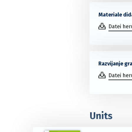
Materiale did
Datei he
Razvijanje gra
Datei he
Units