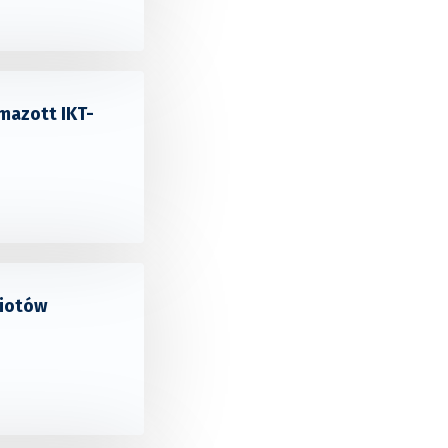
mazott IKT-
miotów