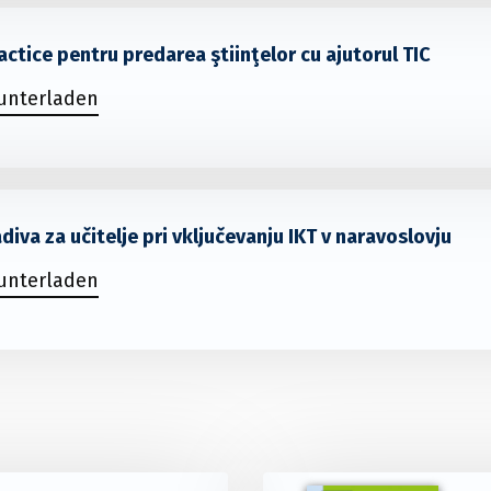
actice pentru predarea ştiinţelor cu ajutorul TIC
runterladen
diva za učitelje pri vključevanju IKT v naravoslovju
runterladen