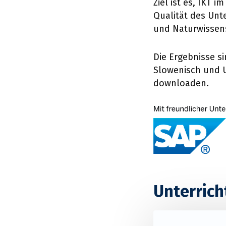
Ziel ist es, IKT 
Qualität des Unt
und Naturwissens
Die Ergebnisse s
Slowenisch und U
downloaden.
Unterrich